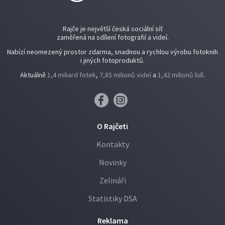
Rajče je největší česká sociální síť
zaměřená na sdílení fotografií a videí.
Nabízí neomezený prostor zdarma, snadnou a rychlou výrobu fotoknih
i jiných fotoproduktů.
Aktuálně
1,4 miliard fotek
,
7,85 milionů videí
a
1,42 milionů lidí
.
O Rajčeti
Kontakty
Novinky
Zelináři
Statistiky DSA
Reklama